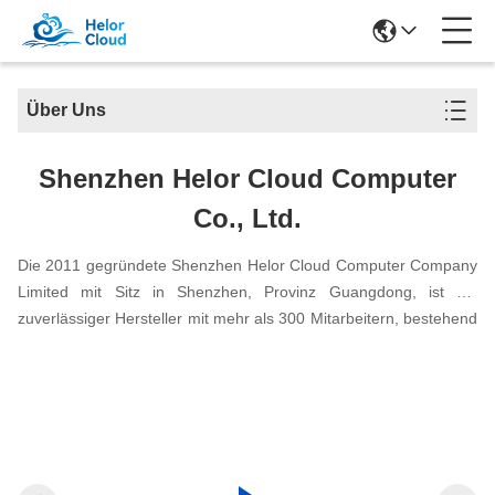
Über Uns
Shenzhen Helor Cloud Computer
Co., Ltd.
Die 2011 gegründete Shenzhen Helor Cloud Computer Company
Limited mit Sitz in Shenzhen, Provinz Guangdong, ist ein
zuverlässiger Hersteller mit mehr als 300 Mitarbeitern, bestehend
aus einem erfahrenen technischen Team,Unser Unternehmen ist
stolz darauf, als "High-Tech" und "SRDI" anerkannt zu
werden.Innovation) Unternehmen in China.