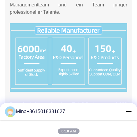
Managementteam und ein Team junger
professioneller Talente.
Derzeit haben wir eine Fabrikfläche von 6.000
Mina+8615018381627
Quadratmetern, mehr als 40 technische F&E-
Mitarbeiter, Frontlinie-Produktionspersonal und mehr
als 600 Mitarbeiter,ein Industrieunternehmen für
6:18 AM
Cloud-Computing, das Forschung und Entwicklung