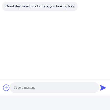
integriert, Produktions- und
Good day, what product are you looking for?
Marketingtechnologieunternehmen.
In unserem Unternehmen schätzen wir jede
Kommunikations- und Austauschmöglichkeit. Jedes
Treffen ist ein Fest des Wissens und ein
Zusammenstoß von Ideen.Wir kommen zusammen,
um besser voranzukommen und unsere