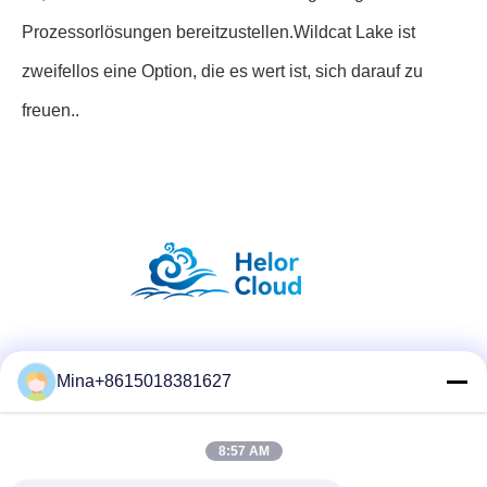
Prozessorlösungen bereitzustellen.Wildcat Lake ist
zweifellos eine Option, die es wert ist, sich darauf zu
freuen..
Social Media
Mina+8615018381627
8:57 AM
Schneller Kontakt