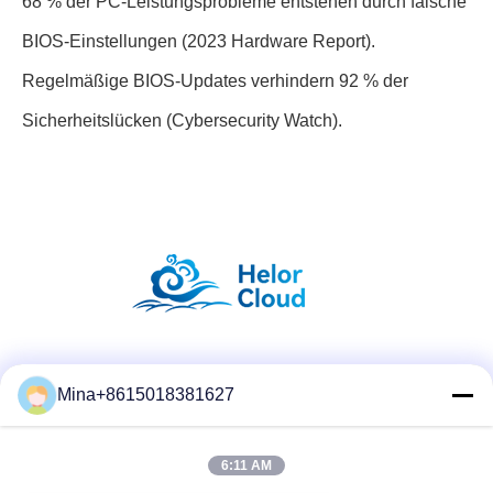
68 % der PC-Leistungsprobleme entstehen durch falsche
BIOS-Einstellungen (2023 Hardware Report).
Regelmäßige BIOS-Updates verhindern 92 % der
Sicherheitslücken (Cybersecurity Watch).
Social Media
Mina+8615018381627
6:11 AM
Schneller Kontakt