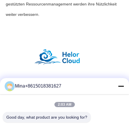
gestützten Ressourcenmanagement werden ihre Nützlichkeit
weiter verbessern.
Social Media
Mina+8615018381627
2:03 AM
Schneller Kontakt
Telefone
Good day, what product are you looking for?
86-132-6668-8862