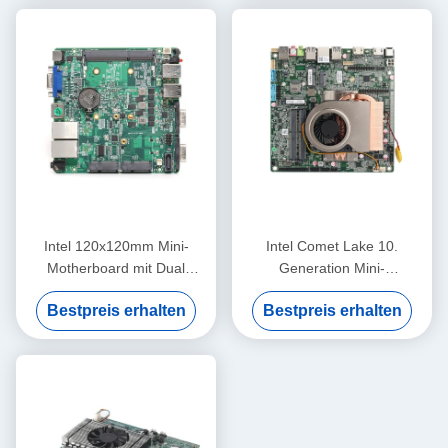
Intel 120x120mm Mini-
Intel Comet Lake 10.
Motherboard mit Dual
Generation Mini-
Realtek 8111F Gigabit LAN
Motherboard Intel Core
Bestpreis erhalten
Bestpreis erhalten
und Linux
10300H Prozessor DDR4