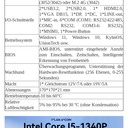
(3052/3042) oder M.2 4G (3042)
2*USB3.2, 2*USB2.0, 1* HDMI2.0,
1*VGA DB15, 1*DP, 1*DC, 1*LINE-out,
I/O-Schnittstelle
1*MIC-in, 6*COM (COM1: RS232/422/485,
COM2: RS232, COM3-6: RS232),
1*MSIM1, 1*Power-Button
Windows 11, Windows 10, KylinOS,
Betriebssystem
UnionTech usw.
AMI-BIOS, unterstützt eingehende Anrufe
BIOS
zum Einschalten, Zeitschalten, Intelligente
Erkennung von Fernbetrieb
Überwachungsprogramm, Unterstützung der
Wachhund
Hardware-Resetfunktion (256 Ebenen, 0-255
Sekunden)
Macht
1* Gleichstrom 12V/7A oder 19V/5A
Abmessungen
170*170*21 mm
Betriebstemperatur
-10 bis 60°C
Relative
5% bis 95% bei 30 °C (ohne Kondensation)
Luftfeuchtigkeit