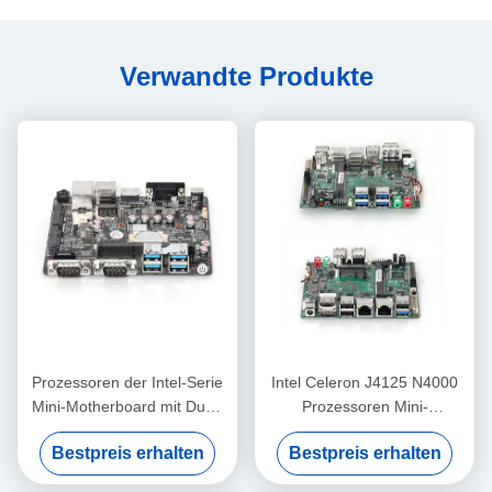
Verwandte Produkte
Prozessoren der Intel-Serie
Intel Celeron J4125 N4000
Mini-Motherboard mit Dual-
Prozessoren Mini-
RJ45 LAN und DDR3L bis
Mutterplatte DDR4 NANO
Bestpreis erhalten
Bestpreis erhalten
8G
120 mm x 120 mm