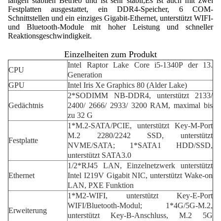
langen stabilen Betrieb und ist sehr stabil;Es ist auch mit zwei
Festplatten ausgestattet, ein DDR4-Speicher, 6 COM-
Schnittstellen und ein einziges Gigabit-Ethernet, unterstützt WIFI-
und Bluetooth-Module mit hoher Leistung und schneller
Reaktionsgeschwindigkeit.
Einzelheiten zum Produkt
Intel Raptor Lake Core i5-1340P der 13.
CPU
Generation
GPU
Intel Iris Xe Graphics 80 (Alder Lake)
2*SODIMM NB-DDR4, unterstützt 2133/
Gedächtnis
2400/ 2666/ 2933/ 3200 RAM, maximal bis
zu 32 G
1*M.2-SATA/PCIE, unterstützt Key-M-Port
M.2 2280/2242 SSD, unterstützt
Festplatte
NVME/SATA; 1*SATA1 HDD/SSD,
unterstützt SATA3.0
1/2*RJ45 LAN, Einzelnetzwerk unterstützt
Ethernet
Intel I219V Gigabit NIC, unterstützt Wake-on
LAN, PXE Funktion
1*M2-WIFI, unterstützt Key-E-Port
WIFI/Bluetooth-Modul; 1*4G/5G-M.2,
Erweiterung
unterstützt Key-B-Anschluss, M.2 5G