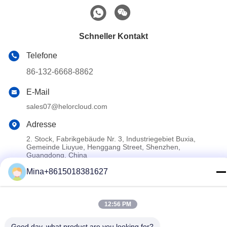
Schneller Kontakt
Telefone
86-132-6668-8862
E-Mail
sales07@helorcloud.com
Adresse
2. Stock, Fabrikgebäude Nr. 3, Industriegebiet Buxia,
Gemeinde Liuyue, Henggang Street, Shenzhen,
Guangdong, China
Mina+8615018381627
Datenschutzrichtlinie
|
Sitemap
China Gute Qualität Mini -PC Lieferant. Copyright-© 2024-2026
12:56 PM
Shenzhen Helor Cloud Computer Co., Ltd. . Alle Rechte
Good day, what product are you looking for?