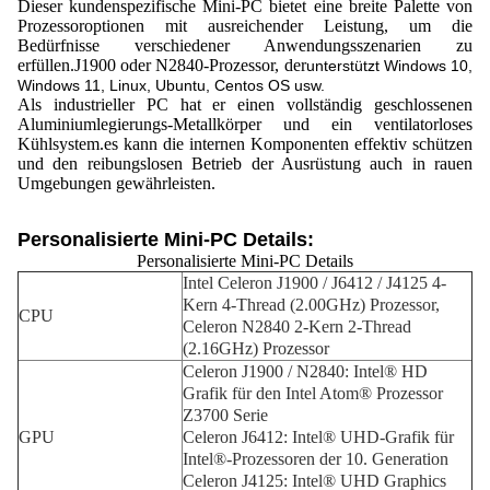
Dieser kundenspezifische Mini-PC bietet eine breite Palette von
Prozessoroptionen mit ausreichender Leistung, um die
Bedürfnisse verschiedener Anwendungsszenarien zu
erfüllen.J1900 oder N2840-Prozessor, der
unterstützt Windows 10,
Windows 11, Linux, Ubuntu, Centos OS usw.
Als industrieller PC hat er einen vollständig geschlossenen
Aluminiumlegierungs-Metallkörper und ein ventilatorloses
Kühlsystem.es kann die internen Komponenten effektiv schützen
und den reibungslosen Betrieb der Ausrüstung auch in rauen
Umgebungen gewährleisten.
Personalisierte Mini-PC Details:
Personalisierte Mini-PC Details
Intel Celeron J1900 / J6412 / J4125 4-
Kern 4-Thread (2.00GHz) Prozessor,
CPU
Celeron N2840 2-Kern 2-Thread
(2.16GHz) Prozessor
Celeron J1900 / N2840: Intel® HD
Grafik für den Intel Atom® Prozessor
Z3700 Serie
GPU
Celeron J6412: Intel® UHD-Grafik für
Intel®-Prozessoren der 10. Generation
Celeron J4125: Intel® UHD Graphics