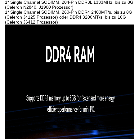
1* Single Channel SODIMM, 204-Pin DDR3L 1333MHz, bis zu 8G
(Celeron N2840, J1900 Prozessor)
1* Single Channel SODIMM, 260-Pin DDR4 2400MT/s, bis zu 8G
(Celeron J4125 Prozessor) oder DDR4 3200MT/s, bis zu 16G
(Celeron J6412 Prozessor)