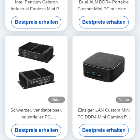
Intel Pentium Celeron
Dual ALN DDR4 Portable
Industrial Fanless Mini PC
Custom Mini PC mit einem
unterstützt ODM-OEM-
HDMI Dual Band WiFi und
Bestpreis erhalten
Bestpreis erhalten
Anpassung
TF Slot
Video
Video
Schwarzer, ventilatorloser,
Einziger LAN Custom Mini
industrieller PC,
PC DDR4 Mini Gaming PC
Minicomputer, Intel Core,
für Zuhause und Büro
Bestpreis erhalten
Bestpreis erhalten
Dual LAN, Dual Display,
Asynchrone Ausgabe