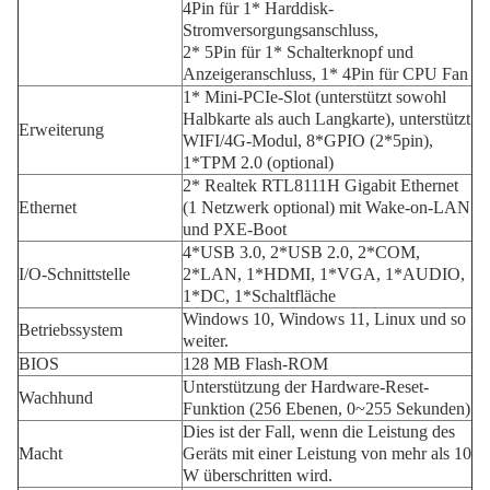
4Pin für 1* Harddisk-
Stromversorgungsanschluss,
2* 5Pin für 1* Schalterknopf und
Anzeigeranschluss, 1* 4Pin für CPU Fan
1* Mini-PCIe-Slot (unterstützt sowohl
Halbkarte als auch Langkarte), unterstützt
Erweiterung
WIFI/4G-Modul, 8*GPIO (2*5pin),
1*TPM 2.0 (optional)
2* Realtek RTL8111H Gigabit Ethernet
Ethernet
(1 Netzwerk optional) mit Wake-on-LAN
und PXE-Boot
4*USB 3.0, 2*USB 2.0, 2*COM,
I/O-Schnittstelle
2*LAN, 1*HDMI, 1*VGA, 1*AUDIO,
1*DC, 1*Schaltfläche
Windows 10, Windows 11, Linux und so
Betriebssystem
weiter.
BIOS
128 MB Flash-ROM
Unterstützung der Hardware-Reset-
Wachhund
Funktion (256 Ebenen, 0~255 Sekunden)
Dies ist der Fall, wenn die Leistung des
Macht
Geräts mit einer Leistung von mehr als 10
W überschritten wird.