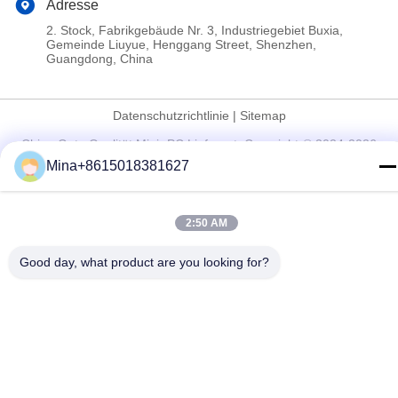
Adresse
2. Stock, Fabrikgebäude Nr. 3, Industriegebiet Buxia,
Gemeinde Liuyue, Henggang Street, Shenzhen,
Guangdong, China
Datenschutzrichtlinie
|
Sitemap
China Gute Qualität Mini -PC Lieferant. Copyright-© 2024-2026
Mina+8615018381627
Shenzhen Helor Cloud Computer Co., Ltd. . Alle Rechte
Aufgehoben.
2:50 AM
Good day, what product are you looking for?