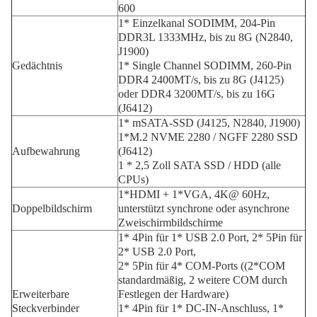
600
1* Einzelkanal SODIMM, 204-Pin
DDR3L 1333MHz, bis zu 8G (N2840,
J1900)
Gedächtnis
1* Single Channel SODIMM, 260-Pin
DDR4 2400MT/s, bis zu 8G (J4125)
oder DDR4 3200MT/s, bis zu 16G
(J6412)
1* mSATA-SSD (J4125, N2840, J1900)
1*M.2 NVME 2280 / NGFF 2280 SSD
Aufbewahrung
(J6412)
1 * 2,5 Zoll SATA SSD / HDD (alle
CPUs)
1*HDMI + 1*VGA, 4K@ 60Hz,
Doppelbildschirm
unterstützt synchrone oder asynchrone
Zweischirmbildschirme
1* 4Pin für 1* USB 2.0 Port, 2* 5Pin für
2* USB 2.0 Port,
2* 5Pin für 4* COM-Ports ((2*COM
standardmäßig, 2 weitere COM durch
Erweiterbare
Festlegen der Hardware)
Steckverbinder
1* 4Pin für 1* DC-IN-Anschluss, 1*