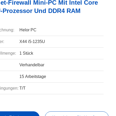
et-Firewall Mini-PC Mit Intel Core
U-Prozessor Und DDR4 RAM
chnung:
Helor PC
r:
X44 i5-1235U
llmenge:
1 Stück
Verhandelbar
15 Arbeitstage
ingungen:
T/T