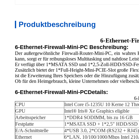
Produktbeschreibung
6-Ethernet-Fi
6-Ethernet-Firewall-Mini-PC Beschreibung:
Der außergewöhnliche Firewall-Router-Mini-PC, ein wahres 
kann, sorgt er für reibungsloses Multitasking und nahtlose Lei
Er verfügt über 1*MSATA SSD und 1*2,5-Zoll-HDD/SSD-Festplat
Zusätzlich bietet der 1*Full-Height-Mini-PCIE-Slot große Fle
ist die Erweiterung Ihres Speichers oder die Hinzufügung zusätz
Ob für den Heimgebrauch, kleine Unternehmen oder vielbeschäfti
6-Ethernet-Firewall-Mini-PC
Details:
6-
CPU
Intel Core i5-1235U 10 Kerne 12 Th
GPU
Intel® Iris® Xe Graphics eligible
Arbeitsspeicher
1*DDR4 SODIMM, bis zu 16 GB
Festplatte
1*MSATA SSD + 1*2,5" HDD/SSD
E/A-Schnittstelle
4*USB 3.0, 2*COM (RS232 + RJ45),
Ethernet
6*LAN, 10/100/1000/Mbps Intel 210