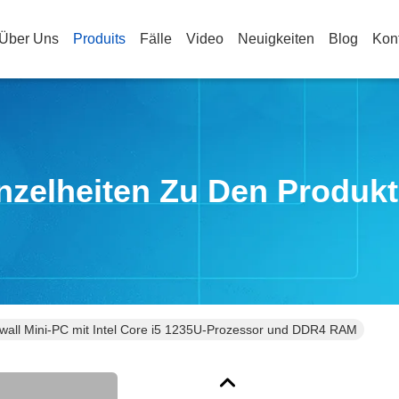
Über Uns
Produits
Fälle
Video
Neuigkeiten
Blog
Kon
nzelheiten Zu Den Produk
ewall Mini-PC mit Intel Core i5 1235U-Prozessor und DDR4 RAM