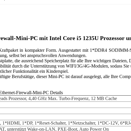
rewall-Mini-PC mit Intel Core i5 1235U Prozesso
Kraftpaket in kompakter Form. Ausgestattet mit 1*DDR4 SODIMM-Sp
stung, selbst bei anspruchsvollen Anwendungen.
te, die ausreichend Speicherplatz für alle Ihre wichtigen Dateien,
xibilität durch die Unterstützung von WIFI/3G/4G-Modulen, sodass Si
licher Funktionalität ein Kinderspiel.
gte Berufstätige, dieser Mini-PC ist darauf ausgelegt, alle Ihre Comp
Ethernet-Firewall-Mini-PC Details
reads Prozessor, 4,40 GHz Max. Turbo-Frequenz, 12 MB Cache
 1*HDMI, 1*DP, 1*Reset-Schalter, 1*Netzschalter, 1*DC-12V, 6*R
AT, unterstützt Wake-on-LAN, PXE-Boot, Auto Power On