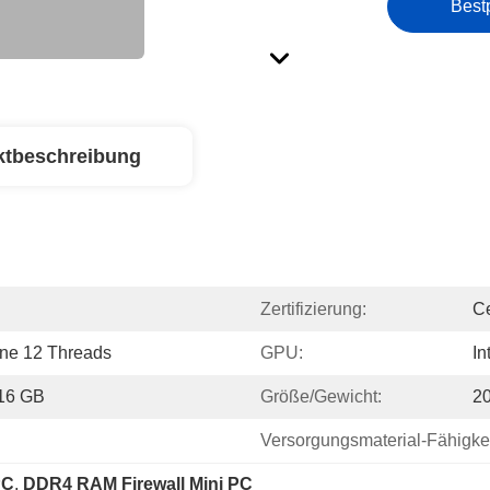
Best
ktbeschreibung
Zertifizierung:
Ce
rne 12 Threads
GPU:
In
16 GB
Größe/Gewicht:
2
Versorgungsmaterial-Fähigkei
PC
, 
DDR4 RAM Firewall Mini PC