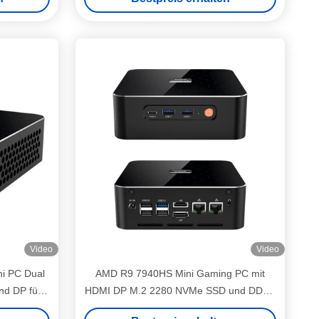
Video
Video
i PC Dual
AMD R9 7940HS Mini Gaming PC mit
nd DP für
HDMI DP M.2 2280 NVMe SSD und DDR5
64G