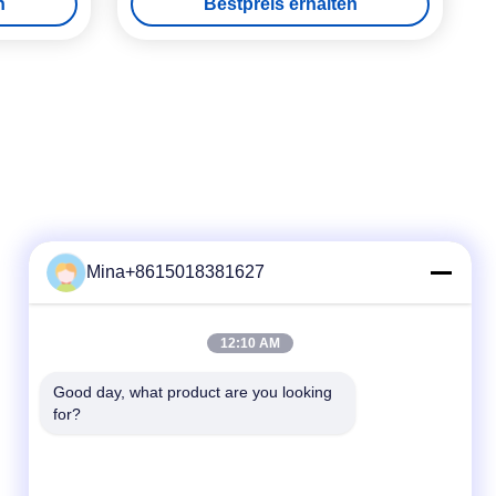
n
Bestpreis erhalten
Mina+8615018381627
Schneller Kontakt
12:10 AM
Telefone
Good day, what product are you looking 
86-132-6668-8862
for?
E-Mail
sales07@helorcloud.com