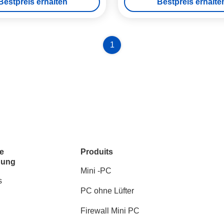
Bestpreis erhalten
Bestpreis erhalte
Minicomputer
1
e
Produits
dung
Mini -PC
s
PC ohne Lüfter
Firewall Mini PC