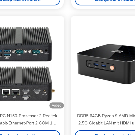
Video
e-PC N150-Prozessor 2 Realtek
DDR5 64GB Ryzen 9 AMD Min
abit-Ethernet-Port 2 COM 1 DP
2.5G Gigabit LAN mit HDMI u
I 3 USB2.0 3 USB3.0 DDR4-
Spiele