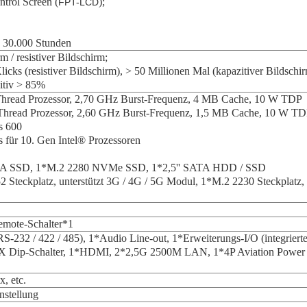
ntrol Screen (
);
FPT-LCD
: 30.000 Stunden
 / resistiver Bildschirm;
ks (resistiver Bildschirm), > 50 Millionen Mal (kapazitiver Bildschi
zitiv > 85%
4-Thread Prozessor, 2,70 GHz Burst-Frequenz, 4 MB Cache, 10 W TDP
d Prozessor, 2,60 GHz Burst-Frequenz, 1,5 MB Cache, 10 W T
s 600
0. Gen Intel® Prozessoren
 SATA SSD, 1*M.2 2280 NVMe SSD, 1*2,5'' SATA HDD / SSD
2 Steckplatz, unterstützt 3G / 4G / 5G Modul, 1*M.2 2230 Steckplatz
emote-Schalter*1
32 / 422 / 485), 1*Audio Line-out, 1*Erweiterungs-I/O (integrier
X Dip-Schalter, 1*HDMI, 2*2,5G 2500M LAN, 1*4P Aviation Power 
, etc.
nstellung