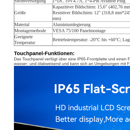
Stromversorgung
1*DC 19V4.7A, 1*4-Pin Aviation Plug
Kapazitiver Bildschirm: 15,6" (402,76 
Größe
Resistiver Bildschirm: 12" (318,8 mm*
mm)
Material
Aluminiumlegierung
Montagemethode
VESA 75/100 Panelmontage
Geeignete
Betriebstemperatur: -20°C bis +60°C; La
Temperatur
Touchpanel-Funktionen:
Das Touchpanel verfügt über eine IP65-Frontplatte und einen F
wasser- und ölabweisend und kann sich an Umgebungen mit F