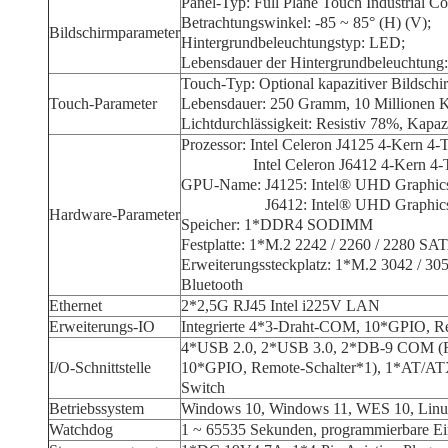
Panel-Typ: Full Plane Touch Industrial Co
Betrachtungswinkel: -85 ~ 85° (H) (V);
Bildschirmparameter
Hintergrundbeleuchtungstyp: LED;
Lebensdauer der Hintergrundbeleuchtung
Touch-Typ: Optional kapazitiver Bildschirm
Touch-Parameter
Lebensdauer: 250 Gramm, 10 Millionen Klic
Lichtdurchlässigkeit: Resistiv 78%, Kapa
Prozessor: Intel Celeron J4125 4-Kern 
Intel Celeron J6412 4-Kern 4-Threa
GPU-Name: J4125: Intel® UHD Graphic
J6412: Intel® UHD Graphics für 1
Hardware-Parameter
Speicher: 1*DDR4 SODIMM
Festplatte: 1*M.2 2242 / 2260 / 2280
Erweiterungssteckplatz: 1*M.2 3042 / 305
Bluetooth
Ethernet
2*2,5G RJ45 Intel i225V LAN
Erweiterungs-IO
Integrierte 4*3-Draht-COM, 10*GPIO, R
4*USB 2.0, 2*USB 3.0, 2*DB-9 COM (RS-2
I/O-Schnittstelle
10*GPIO, Remote-Schalter*1), 1*AT/AT
Switch
Betriebssystem
Windows 10, Windows 11, WES 10, Linux
Watchdog
1 ~ 65535 Sekunden, programmierbare Ei