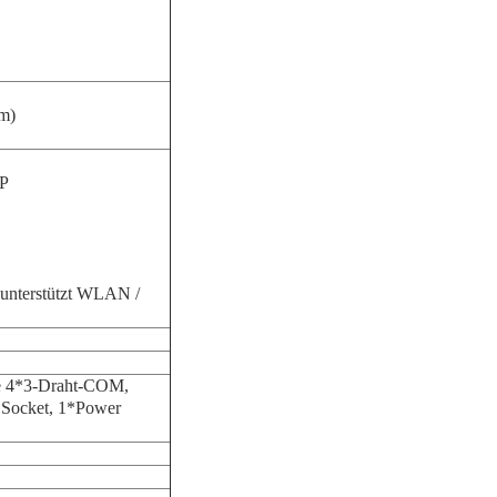
rm)
DP
, unterstützt WLAN /
te 4*3-Draht-COM,
Socket, 1*Power