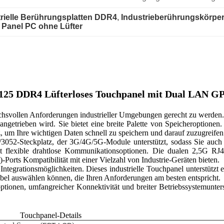
trielle Berührungsplatten DDR4
, 
Industrieberührungskörper
 Panel PC ohne Lüfter
4125 DDR4 Lüfterloses Touchpanel mit Dual LAN GP
chsvollen Anforderungen industrieller Umgebungen gerecht zu werden. W
 angetrieben wird. Sie bietet eine breite Palette von Speicherop
m Ihre wichtigen Daten schnell zu speichern und darauf zuzugreifen
2/3052-Steckplatz, der 3G/4G/5G-Module unterstützt, sodass Sie au
t flexible drahtlose Kommunikationsoptionen. Die dualen 2,5G RJ
ts Kompatibilität mit einer Vielzahl von Industrie-Geräten bieten.
tegrationsmöglichkeiten. Dieses industrielle Touchpanel unterstützt 
bel auswählen können, die Ihren Anforderungen am besten entspricht.
optionen, umfangreicher Konnektivität und breiter Betriebssystemunters
Touchpanel-Details