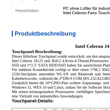
PC ohne Lüfter für indus
Hervorheben:
Intel Celeron Fans Touch
Produktbeschreibung
Intel Celeron J
Touchpanel-Beschreibung:
Dieses lüfterlose Touchpanel wurde entwickelt, um den anspru
Intel Celeron J4125 und J6412 4-Kern-4-Thread-Prozessoren
SSD und 1*2,5'' SATA HDD/SSD haben Sie ausreichend Platz, u
Für nahtlose Konnektivität verfügt es über einen 1*M.2 304
2230-Steckplatz unterstützt WLAN und Bluetooth und biete
Kabelnetzwerke, während die 2*DB-9 COM (RS-232/422/485)-Por
Zusätzlich bieten die 10*GPIO-Pins weitere Anpassungs- und In
Windows 11, WES 10 und Linux, sodass Sie die Software flexi
Mit seinen leistungsstarken Prozessoren, vielfältigen Speicher
eine Vielzahl von industriellen Anwendungen.
Touchpanel-Details: