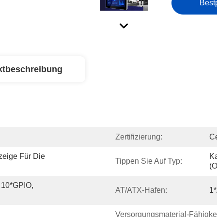
Best
ktbeschreibung
Zertifizierung:
Ce
eige Für Die 
Ka
Tippen Sie Auf Typ:
(o
 10*GPIO, 
AT/ATX-Hafen:
1*
Versorgungsmaterial-Fähigkei