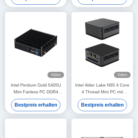
Video
Video
Intel Pentium Gold 5405U
Intel Alder Lake N95 4 Core
Mini Fanless PC DDR4
4 Thread Mini PC mit
64GB Linux für das
LPDDR5 12G 2 Ethernet und
Bestpreis erhalten
Bestpreis erhalten
Heimbüro
WLAN