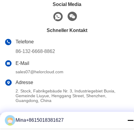
Social Media
Schneller Kontakt
Telefone
86-132-6668-8862
E-Mail
sales07@helorcloud.com
Adresse
2. Stock, Fabrikgebäude Nr. 3, Industriegebiet Buxia,
Gemeinde Liuyue, Henggang Street, Shenzhen,
Guangdong, China
Datenschutzrichtlinie
|
Sitemap
Mina+8615018381627
China Gute Qualität Mini -PC Lieferant. Copyright-© 2024-2026