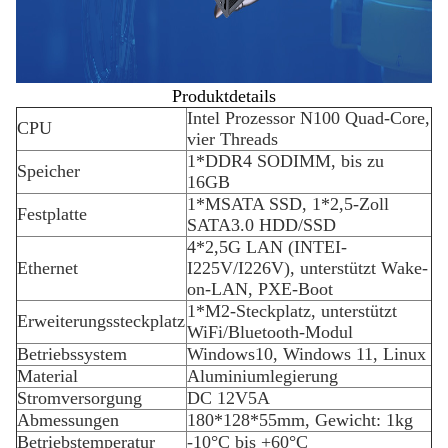
Produktdetails
Intel Prozessor N100 Quad-Core,
CPU
vier Threads
1*DDR4 SODIMM, bis zu
Speicher
16GB
1*MSATA SSD, 1*2,5-Zoll
Festplatte
SATA3.0 HDD/SSD
4*2,5G LAN (INTEI-
Ethernet
I225V/I226V), unterstützt Wake-
on-LAN, PXE-Boot
1*M2-Steckplatz, unterstützt
Erweiterungssteckplatz
WiFi/Bluetooth-Modul
Betriebssystem
Windows10, Windows 11, Linux
Material
Aluminiumlegierung
Stromversorgung
DC 12V5A
Abmessungen
180*128*55mm, Gewicht: 1kg
Betriebstemperatur
-10°C bis +60°C