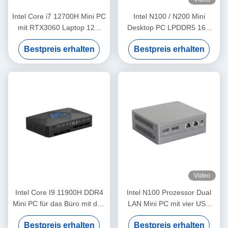
Intel Core i7 12700H Mini PC
Intel N100 / N200 Mini
mit RTX3060 Laptop 12G
Desktop PC LPDDR5 16G
Diskrete Grafik und DDR4
RAM Windows 10/11 Linux
Bestpreis erhalten
Bestpreis erhalten
Mini Desktop
Video
Intel Core I9 11900H DDR4
Intel N100 Prozessor Dual
Mini PC für das Büro mit drei
LAN Mini PC mit vier USB
HDMI-Unterstützung 4K-
DDR4 46 GB RAM für das
Bestpreis erhalten
Bestpreis erhalten
Display
Home Office