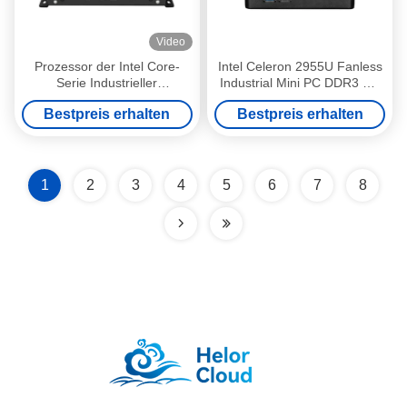
Video
Prozessor der Intel Core-
Intel Celeron 2955U Fanless
Serie Industrieller
Industrial Mini PC DDR3 mit
Ventilatorloser Computer
8 GB RAM und Dual Ethernet
Bestpreis erhalten
Bestpreis erhalten
Mini-PC mit Dual LAN Dual
COM
1
2
3
4
5
6
7
8