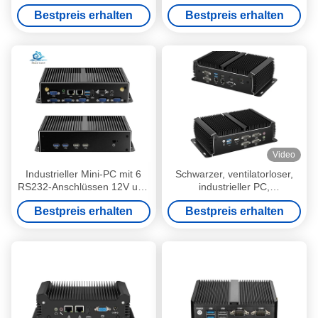
Fanless Schwarzer
unterstützt Windows 11 Linux
Bestpreis erhalten
Bestpreis erhalten
Minicomputer
Video
Industrieller Mini-PC mit 6
Schwarzer, ventilatorloser,
RS232-Anschlüssen 12V und
industrieller PC,
6 USB-Anschlüssen
Minicomputer, Intel Core,
Bestpreis erhalten
Bestpreis erhalten
Dual LAN, Dual Display,
Asynchrone Ausgabe
1135G7U