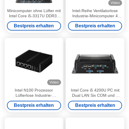
Video
Minicomputer ohne Lüfter mit
Intel-Reihe Ventilatorlose
Intel Core i5-3317U DDR3L
Industrie-Minicomputer 4
8GB RAM und 4COM
Gigabit Ethernet LAN 6COM
Bestpreis erhalten
Bestpreis erhalten
Video
Intel N100 Prozessor
Intel Core i5 4200U PC mit
Lüfterlose Industrie-
Dual LAN Six COM und 6
Minicomputer Dual COM
USB Industrial Mini Computer
Bestpreis erhalten
Bestpreis erhalten
DDR4 RAM 4LAN