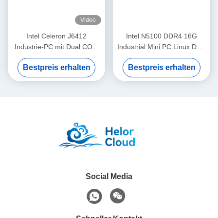
Video
Intel Celeron J6412
Intel N5100 DDR4 16G
Industrie-PC mit Dual COM
Industrial Mini PC Linux Dual
Dual LAN und Linux
LAN 4COM für KIOSK
Bestpreis erhalten
Bestpreis erhalten
Digitale Beschilderung
Social Media