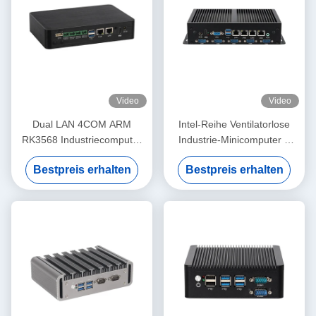
Video
Video
Dual LAN 4COM ARM
Intel-Reihe Ventilatorlose
RK3568 Industriecomputer
Industrie-Minicomputer 4
DDR4 8G EMMC 16G
Gigabit Ethernet LAN 6COM
Bestpreis erhalten
Bestpreis erhalten
Android 11 eingebetteter
Mini-PC