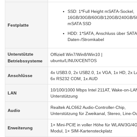
SSD: 1*Full Height mSATA-Sockel,
16GB/30GB/60GB/120GB/240GB/
mSATA SSD
Festplatte
HDD: 1*SATA, Anschluss über SATA
Daten-/Stromkabel
Unterstützte
Offiziell Win7/Win8/Win10 |
ubuntu/LINUX/CENTOS
Betriebssysteme
4x USB3.0, 2x USB2.0, 1x VGA, 1x HD, 2x L
Anschlüsse
6x RS232 COM, 1x AUD
10/100/1000 Mbps Intel 211AT, Wake-on-LA
LAN
Unterstützung
Realtek ALC662 Audio-Controller-Chip,
Audio
Unterstützung für Zweikanal, Stereo, Line-O
1× Mini-PCIE in voller Höhe für WLAN/3G/4
Erweiterung
Modul, 1× SIM-Kartensteckplatz