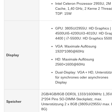
Intel Celeron Prozessor 2955U, 2M
Cache, 1,40 GHz, 2 Kerne 2 Thread
TDP: 15W
GPU: 3805U/2955U: HD Graphics | 
4500U/i5-4200U/i3-4010U: HD Grap
4400 | i7-5500U: HD Graphics 5500
VGA: Maximale Auflösung
1920*1080@60Hz
Display
HD: Maximale Auflösung
2560×1600@60Hz
Dual-Display: VGA + HD, Unterstüt
für synchrones oder asynchrones
Display
2GB/4GB/8GB DDR3L 1333/1600MHz 1,35V
2*204 Pins SO-DIMM-Steckplatz, max.
Speicher
Unterstützung 2 x 8GB (3805U/2955U max. 
8G)