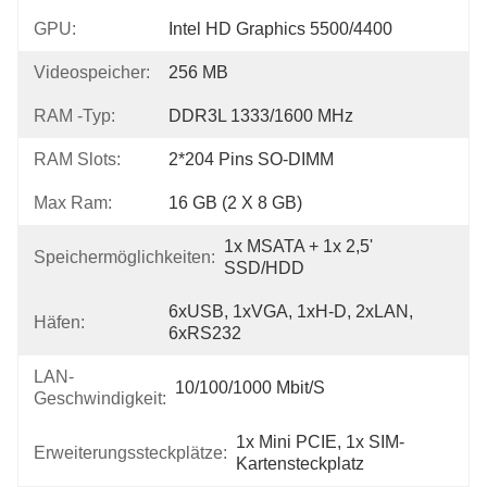
GPU:
Intel HD Graphics 5500/4400
Videospeicher:
256 MB
RAM -Typ:
DDR3L 1333/1600 MHz
RAM Slots:
2*204 Pins SO-DIMM
Max Ram:
16 GB (2 X 8 GB)
1x MSATA + 1x 2,5' 
Speichermöglichkeiten:
SSD/HDD
6xUSB, 1xVGA, 1xH-D, 2xLAN, 
Häfen:
6xRS232
LAN-
10/100/1000 Mbit/s
Geschwindigkeit:
1x Mini PCIE, 1x SIM-
Erweiterungssteckplätze:
Kartensteckplatz