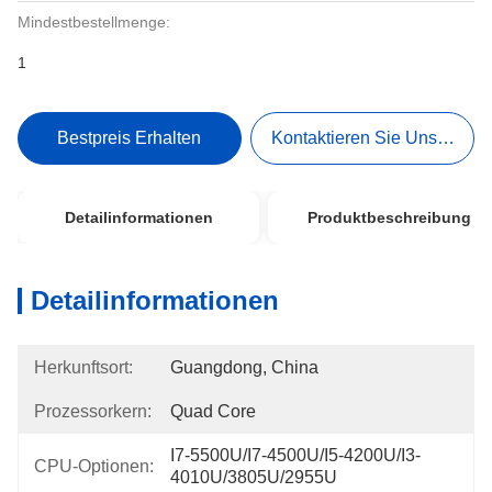
Mindestbestellmenge:
1
Bestpreis Erhalten
Kontaktieren Sie Uns Jetzt
Detailinformationen
Produktbeschreibung
Detailinformationen
Herkunftsort:
Guangdong, China
Prozessorkern:
Quad Core
I7-5500U/i7-4500U/i5-4200U/i3-
CPU-Optionen:
4010U/3805U/2955U