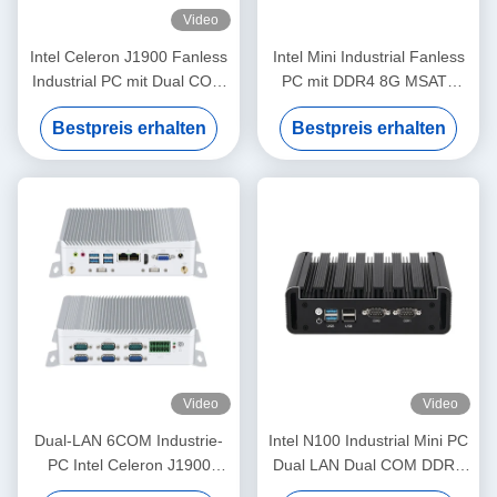
Video
Intel Celeron J1900 Fanless
Intel Mini Industrial Fanless
Industrial PC mit Dual COM
PC mit DDR4 8G MSATA
GPIO und DDR3L 8G
SSD Dual LAN HD Display
Bestpreis erhalten
Bestpreis erhalten
Linux
Video
Video
Dual-LAN 6COM Industrie-
Intel N100 Industrial Mini PC
PC Intel Celeron J1900
Dual LAN Dual COM DDR4
Prozessor und Core-Serie
16G RAM für die Industrie