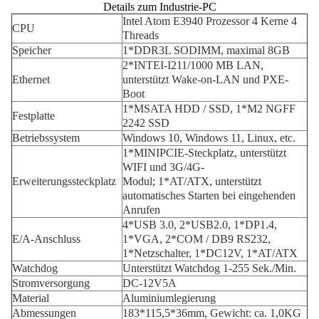
Details zum Industrie-PC
Intel Atom E3940 Prozessor 4 Kerne 4
CPU
Threads
Speicher
1*DDR3L SODIMM, maximal 8GB
2*INTEI-I211/1000 MB LAN,
Ethernet
unterstützt Wake-on-LAN und PXE-
Boot
1*MSATA HDD / SSD, 1*M2 NGFF
Festplatte
2242 SSD
Betriebssystem
Windows 10, Windows 11, Linux, etc.
1*MINIPCIE-Steckplatz, unterstützt
WIFI und 3G/4G-
Erweiterungssteckplatz
Modul; 1*AT/ATX, unterstützt
automatisches Starten bei eingehenden
Anrufen
4*USB 3.0, 2*USB2.0, 1*DP1.4,
E/A-Anschluss
1*VGA, 2*COM / DB9 RS232,
1*Netzschalter, 1*DC12V, 1*AT/ATX
Watchdog
Unterstützt Watchdog 1-255 Sek./Min.
Stromversorgung
DC-12V5A
Material
Aluminiumlegierung
Abmessungen
183*115,5*36mm, Gewicht: ca. 1,0KG