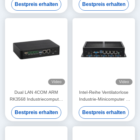
Bestpreis erhalten
Bestpreis erhalten
Prozessoren
Video
Video
Dual LAN 4COM ARM
Intel-Reihe Ventilatorlose
RK3568 Industriecomputer
Industrie-Minicomputer 4
DDR4 8G EMMC 16G
Gigabit Ethernet LAN 6COM
Bestpreis erhalten
Bestpreis erhalten
Android 11 eingebetteter
Mini-PC