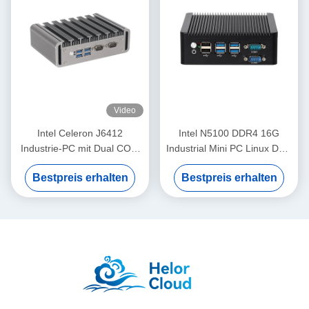
Video
Intel Celeron J6412
Intel N5100 DDR4 16G
Industrie-PC mit Dual COM
Industrial Mini PC Linux Dual
Dual LAN und Linux
LAN 4COM für KIOSK
Bestpreis erhalten
Bestpreis erhalten
Digitale Beschilderung