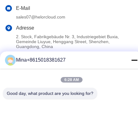
E-Mail
sales07@helorcloud.com
Adresse
2. Stock, Fabrikgebäude Nr. 3, Industriegebiet Buxia,
Gemeinde Liuyue, Henggang Street, Shenzhen,
Guangdong, China
Mina+8615018381627
Datenschutzrichtlinie
|
Sitemap
China Gute Qualität Mini -PC Lieferant. Copyright-© 2024-2026
6:28 AM
Shenzhen Helor Cloud Computer Co., Ltd. . Alle Rechte
Aufgehoben.
Good day, what product are you looking for?