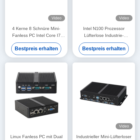
Video
Video
4 Kerne 8 Schnüre Mini-
Intel N100 Prozessor
Fanless PC Intel Core I7
Lüfterlose Industrie-
1195G7 mit Dual LAN 6COM
Minicomputer Dual COM
Bestpreis erhalten
Bestpreis erhalten
DDR4
DDR4 RAM 4LAN
Video
Linux Fanless PC mit Dual
Industrieller Mini-Lüfterloser