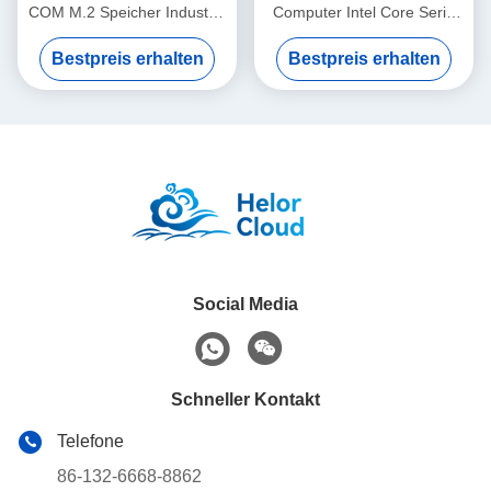
COM M.2 Speicher Industrie
Computer Intel Core Serie
Intel J6412 Mini PC
Prozessor 1115G4 3LAN
Bestpreis erhalten
Bestpreis erhalten
6COM DDR4 RAM
Social Media
Schneller Kontakt
Telefone
86-132-6668-8862