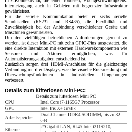
LTE-Konnektivität, die einen robusten, Hochgeschwindigkeits-
Internetzugang auch in Gebieten mit begrenzter Infrastruktur
gewährleistet.
Für die serielle Kommunikation bietet er sechs serielle
Schnittstellen (RS232 und RS485), die Flexibilität und
Zuverlässigkeit bei der Anbindung verschiedener Geräte und
Maschinen gewährleisten.
Um den vielfältigen betrieblichen Anforderungen gerecht zu
werden, ist dieser Mini-PC mit zehn GPIO-Pins ausgestattet, die
eine direkte Interaktion mit externen Hardwarekomponenten wie
Sensoren und Aktoren ermöglichen, was für
Automatisierungsaufgaben entscheidend ist.
Zusätzlich sorgen drei HDMI-Anschlüsse für die gleichzeitige
Verbindung mit drei Displays, was die visuelle Rückmeldung und
Überwachungsfunktionen in industriellen Umgebungen
verbessert.
Details zum lüfterlosen Mini-PC:
Details zum lüfterlosen Mini-PC
CPU
Intel Core i7-1165G7 Prozessor
GPU
Intel Iris Xe Grafik
Dual-Channel DDR4 SODIMM, bis zu 32
Arbeitsspeicher
GB
2*Gigabit LAN, RJ45 Intel i211/i210,
Ethernet