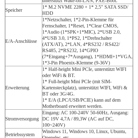
unterstützt Wake-on-LAN, PXE-Boot.
1* M.2 NVME 2280 + 1* 2,5" SATA SSD/
Speicher
HDD
1*Netzschalter, 1*2-Pin-Klemme für
Fernschalter, 1*Reset, 1*Clear CMOS,
1*Audio (1*SPK+1*MIC), 2*USB 2.0,
4*USB 3.0, 1*PS2, 1*Drehschalter
E/A-Anschlüsse
(ATX/AT), 2*LAN, 4*RS232 / RS422/
RS485, 2*RS232, 14*GPIO
(7*Eingang+7*Ausgang), 1*HDMI+1*VGA,
1*3-Pin Phoenix-Klemme (9-36V)
1* Half-height Mini PCIe, unterstützt WIFI
oder WiFi & BT.
1* Full-height Mini PCIe (mit SIM-
Erweiterung
Kartensteckplatz), unterstützt WIFI, WiFi &
BT oder 3G/4G.
1* E/A (LPC/USB/PCIE) kann auf dem
Motherboard erweitert werden.
Eingang: AC 100-240V 50-60Hz, Ausgang:
Stromversorgung
DC 19V 4,7A / 89,3W (AC auf DC,
100~240V)
Windows 11, Windows 10, Linux, Ubuntu,
Betriebssystem
Openelec, etc.