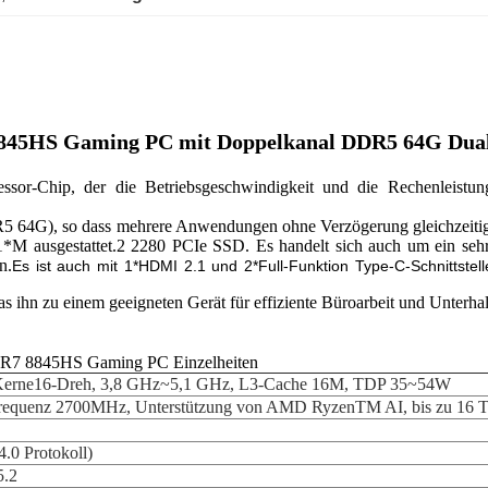
845HS Gaming PC mit Doppelkanal DDR5 64G Dual
sor-Chip, der die Betriebsgeschwindigkeit und die Rechenleistung
64G), so dass mehrere Anwendungen ohne Verzögerung gleichzeitig 
1*M ausgestattet.2 2280 PCIe SSD. Es handelt sich auch um ein sehr 
n.
Es ist auch mit 1*HDMI 2.1 und 2*Full-Funktion Type-C-Schnittstel
as ihn zu einem geeigneten Gerät für effiziente Büroarbeit und Unterha
7 8845HS Gaming PC Einzelheiten
erne16-Dreh, 3,8 GHz~5,1 GHz, L3-Cache 16M, TDP 35~54W
equenz 2700MHz, Unterstützung von AMD RyzenTM AI, bis zu 16
.0 Protokoll)
5.2