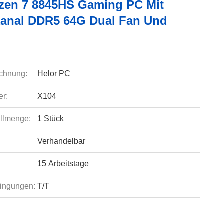
en 7 8845HS Gaming PC Mit
anal DDR5 64G Dual Fan Und
chnung:
Helor PC
r:
X104
llmenge:
1 Stück
Verhandelbar
15 Arbeitstage
ingungen:
T/T