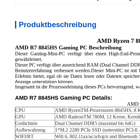
Produktbeschreibung
AMD Ryzen 7 8
AMD R7 8845HS Gaming PC Beschreibung
Dieser Gaming-Mini-PC verfügt über einen High-End-Prozes
gewährleistet.
Dieser PC verfügt über ausreichend RAM (Dual Channel DDR5 
Benutzererfahrung verbessert werden.Dieser Mini-PC ist mit 
Erlebnis bietet, egal ob sie Daten lesen oder Dateien speicher
Anzeige unterstützen können.
Insgesamt ist die Prozessorleistung dieses PCs hervorragend, w
AMD R7 8845HS Gaming PC Details:
AMD R
CPU
AMD RyzenTM-Prozessoren 8845HS, 8 K
GPU
AMD RadeonTM 780M, 12 Kerne, Kernfr
Gedächtnis
Dual Channel DDR5 (maximal bis 64G)
Aufbewahrung
1*M.2 2280 PCIe SSD (unterstützt PCI-E 4
WIFI/BT
Wifi 6, 802.11ax/ac/a/b/g/n und Bluetooth 