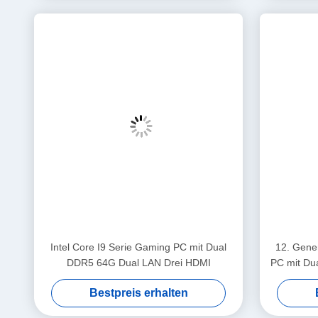
AMD R7 8845HS Gaming PC unterstützt drei B
Dieser Gaming-Mini-PC ist mit 1*HDMI 2.1 und 2*Full-Funktio