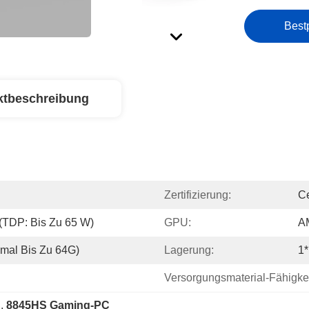
Best
ktbeschreibung
Zertifizierung:
Ce
TDP: Bis Zu 65 W)
GPU:
A
mal Bis Zu 64G)
Lagerung:
1
Versorgungsmaterial-Fähigkei
C
, 
8845HS Gaming-PC