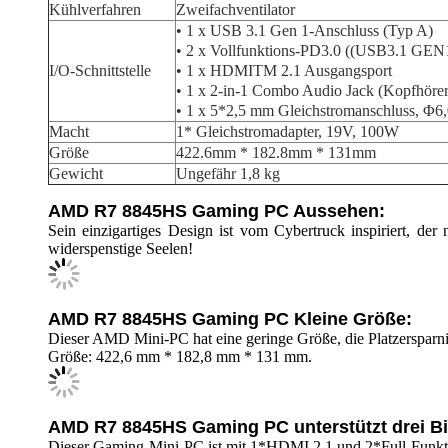
Kühlverfahren
Zweifachventilator
• 1 x USB 3.1 Gen 1-Anschluss (Typ A)
• 2 x Vollfunktions-PD3.0 ((USB3.1 GEN
I/O-Schnittstelle
• 1 x HDMITM 2.1 Ausgangsport
• 1 x 2-in-1 Combo Audio Jack (Kopfhöre
• 1 x 5*2,5 mm Gleichstromanschluss, Φ
Macht
1* Gleichstromadapter, 19V, 100W
Größe
422.6mm * 182.8mm * 131mm
Gewicht
Ungefähr 1,8 kg
AMD R7 8845HS Gaming PC Aussehen:
Sein einzigartiges Design ist vom Cybertruck inspiriert, der
widerspenstige Seelen!