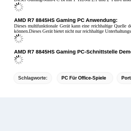
AMD R7 8845HS Gaming PC Kleine Größe:
Dieser AMD Mini-PC hat eine geringe Größe, die Platzersparni