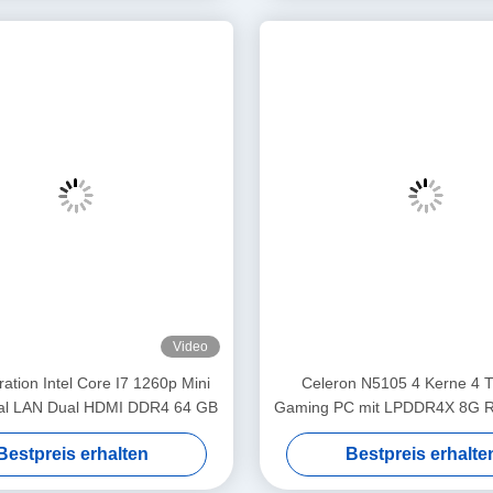
ildschirme asynchrone Anzeige:
n Type-C-Schnittstellen ausgestattet, die drei Bildschirmen 4K 144