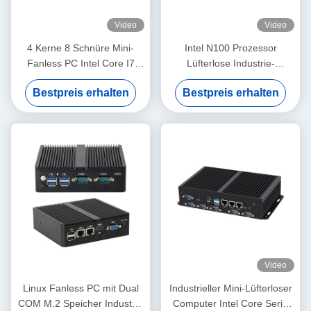
Video
Video
4 Kerne 8 Schnüre Mini-
Intel N100 Prozessor
Fanless PC Intel Core I7
Lüfterlose Industrie-
1195G7 mit Dual LAN 6COM
Minicomputer Dual COM
Bestpreis erhalten
Bestpreis erhalten
DDR4
DDR4 RAM 4LAN
Video
Linux Fanless PC mit Dual
Industrieller Mini-Lüfterloser
COM M.2 Speicher Industrie
Computer Intel Core Serie