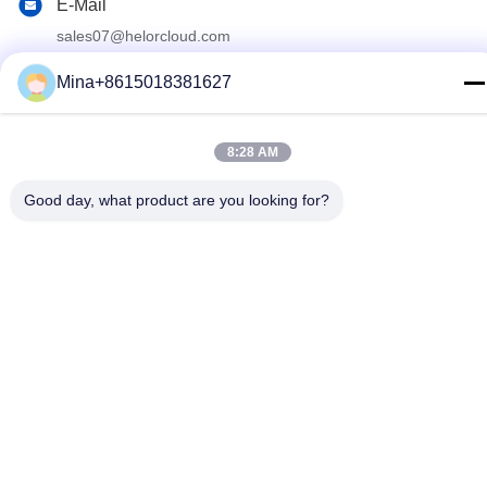
E-Mail
sales07@helorcloud.com
Adresse
Mina+8615018381627
2. Stock, Fabrikgebäude Nr. 3, Industriegebiet Buxia,
Gemeinde Liuyue, Henggang Street, Shenzhen,
Guangdong, China
8:28 AM
Good day, what product are you looking for?
Datenschutzrichtlinie
|
Sitemap
China Gute Qualität Mini -PC Lieferant. Copyright-© 2024-2026
Shenzhen Helor Cloud Computer Co., Ltd. . Alle Rechte
Aufgehoben.