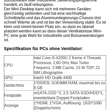
Bürosoftware oder industrielle Steuerungsprogramme
handelt, es läuft reibungslos.
Der Mini-Desktop kann sich mit mehreren Geräten
gleichzeitig verbinden und hat eine reichhaltige
Schnittstelle.und das Aluminiumlegierungs-Chassis löst
schnell Wärme ab und ist bei der Verwendung stabil. Es ist
klein und nimmt keinen Platz ein, so dass es überall
platziert werden kann.so dass dieser Ventilatorlose Mini-
PC eine gute Wahl für industrielle und Büroanwendungen
ist.
Spezifikation für PCs ohne Ventilator:
Intel Core i5-4200U 2 Kerne 4 Threads
Prozessor, 2,60 GHz Max Turbo
CPU
Frequenz, 3 MB Cache, 15 W TDP, 22
NM Lithographie
GPU
Intel® HD Grafik 4400
1*DDR3L SODIMM RAM, maximal bis zu
Gedächtnis
8 GB
mSATA-SSD *1; 2,5 SATA-SSD/HDD*1,
Festplatte
erweiterbare Doppel-Festplatten
1*HDMI, 1*VGA, Auflösung: 1920*1080
Anzeige
(Doppelschirm)