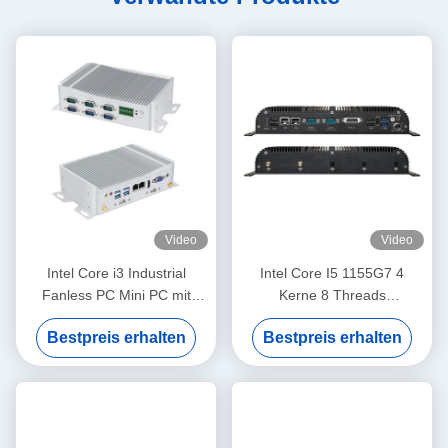
Video
Video
Intel Core i3 Industrial
Intel Core I5 1155G7 4
Fanless PC Mini PC mit
Kerne 8 Threads
GPIO und DDR4 16G 6COM
Ventilatorlose
Bestpreis erhalten
Bestpreis erhalten
Industriecomputer mit 6COM
WiFi und GPIO