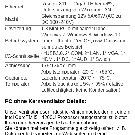
Realtek 8111F Gigabit Ethernet*2,
Ethernet
Unterstützung von Wake-on LAN
Gleichspannung 12V 5A/60W (AC zu
Macht
DC,100~240V)
Erweiterung
1 × Mini-PCIe mit halber Höhe
Windows 7, Windows 8, Windows 10,
Betriebssystem
Linux, Ubuntu, CentOS, usw. Das ist ein
sehr gutes Beispiel.
4*USB3.0, 2* COM, 2* LAN, 1* VGA, 1*
I/O-Schnittstelle
HDMI, 1* DC, 1* AUD, 1* Switch
Abmessung
178*126*55 mm
Arbeitstemperatur: -20°C ~ +65°C;
Geeignete
Lagertemperatur: -20°C ~ +75°C;
Temperatur
Arbeitsfeuchtigkeit: 5% ~ 95% (relative
Luftfeuchtigkeit, keine Kondensation)
PC ohne Kernventilator Details:
Unser ventilatorloser Industrie-Minicomputer, der mit einem
Intel CoreTM i5 - 4200U-Prozessor ausgestattet ist, bietet
Ihnen eine hervorragende Rechenerfahrung.
Sie können mehrere Programme gleichzeitig öffnen, z. B.
Dokumente bearbeiten, im Web surfen und eine