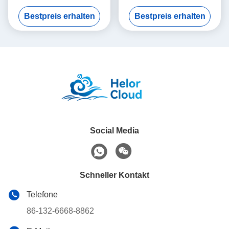
Intel J6412 Mini PC
Prozessor 1115G4 3LAN
Bestpreis erhalten
Bestpreis erhalten
6COM DDR4 RAM
Social Media
Schneller Kontakt
Telefone
86-132-6668-8862