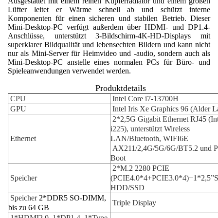
Ausgestattet mit einem reinen Kupferradiator und einem großen
Lüfter leitet er Wärme schnell ab und schützt interne
Komponenten für einen sicheren und stabilen Betrieb. Dieser
Mini-Desktop-PC verfügt außerdem über HDMI- und DP1.4-
Anschlüsse, unterstützt 3-Bildschirm-4K-HD-Displays mit
superklarer Bildqualität und lebensechten Bildern und kann nicht
nur als Mini-Server für Heimvideo und -audio, sondern auch als
Mini-Desktop-PC anstelle eines normalen PCs für Büro- und
Spieleanwendungen verwendet werden.
Produktdetails
CPU
Intel Core i7-13700H
GPU
Intel Iris Xe Graphics 96 (Alder L
2*2,5G Gigabit Ethernet RJ45 (Int
i225), unterstützt Wireless
Ethernet
LAN/Bluetooth, WIFI6E
AX211/2,4G/5G/6G/BT5.2 und 
Boot
2*M.2 2280 PCIE
Speicher
(PCIE4.0*4+PCIE3.0*4)+1*2,5”
HDD/SSD
Speicher
2*DDR5 SO-DIMM,
Triple Display
bis zu 64 GB
1*HDMI2.0, 1*DP1.4, 1*Type-