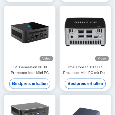
Video
Video
12. Generation N100
Intel Core I7 1165G7
Prozessor Intel Mini PC
Prozessor Mini PC mit Dual
DDR4 32 GB mit Single LAN
Ethernet und DDR4 bis zu
Bestpreis erhalten
Bestpreis erhalten
Dual HDMI
64 GB