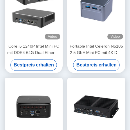
Video
Video
Core i5 1240P Intel Mini PC
Portable Intel Celeron N5105
mit DDR4 64G Dual Ethernet
2.5 GbE Mini PC mit 4K Dual
Dual HDMI für das Home
HD-Display
Bestpreis erhalten
Bestpreis erhalten
Office