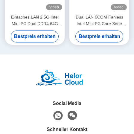
Video
Video
Einfaches LAN 2.5G Intel
Dual LAN 6COM Fanless
Mini PC Dual DDR4 64G
Intel Mini PC Core Serie
Linux Festplatte WiFi und
Celeron 3855U Prozessoren
Bestpreis erhalten
Bestpreis erhalten
Kühlventilator
mit MSATA SSD
Social Media
Schneller Kontakt