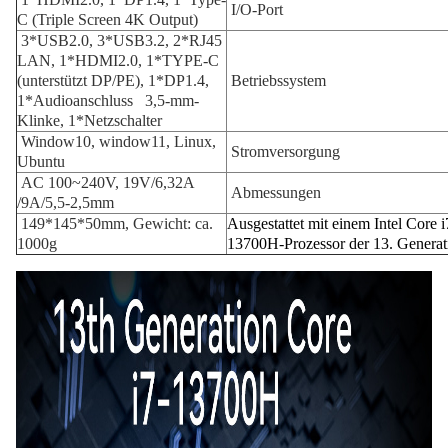
I/O-Port
C (Triple Screen 4K Output)
3*USB2.0, 3*USB3.2, 2*RJ45
LAN, 1*HDMI2.0, 1*TYPE-C
(unterstützt DP/PE), 1*DP1.4,
Betriebssystem
1*Audioanschluss 3,5-mm-
Klinke, 1*Netzschalter
Window10, window11, Linux,
Stromversorgung
Ubuntu
AC 100~240V, 19V/6,32A
Abmessungen
/9A/5,5-2,5mm
149*145*50mm, Gewicht: ca.
Ausgestattet mit einem Intel Core i
1000g
13700H-Prozessor der 13. Genera