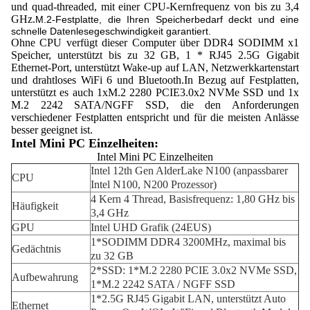
und quad-threaded, mit einer CPU-Kernfrequenz von bis zu 3,4
GHz.
M.2-Festplatte, die Ihren Speicherbedarf deckt und eine
schnelle Datenlesegeschwindigkeit garantiert.
Ohne CPU verfügt dieser Computer über DDR4 SODIMM x1
Speicher, unterstützt bis zu 32 GB, 1 * RJ45 2.5G Gigabit
Ethernet-Port, unterstützt Wake-up auf LAN, Netzwerkkartenstart
und drahtloses WiFi 6 und Bluetooth.In Bezug auf Festplatten,
unterstützt es auch 1xM.2 2280 PCIE3.0x2 NVMe SSD und 1x
M.2 2242 SATA/NGFF SSD, die den Anforderungen
verschiedener Festplatten entspricht und für die meisten Anlässe
besser geeignet ist.
Intel Mini PC Einzelheiten:
Intel Mini PC Einzelheiten
Intel 12th Gen AlderLake N100 (anpassbarer
CPU
Intel N100, N200 Prozessor)
4 Kern 4 Thread, Basisfrequenz: 1,80 GHz bis
Häufigkeit
3,4 GHz
GPU
Intel UHD Grafik (24EUS)
1*SODIMM DDR4 3200MHz, maximal bis
Gedächtnis
zu 32 GB
2*SSD: 1*M.2 2280 PCIE 3.0x2 NVMe SSD,
Aufbewahrung
1*M.2 2242 SATA / NGFF SSD
1*2.5G RJ45 Gigabit LAN, unterstützt Auto
Ethernet