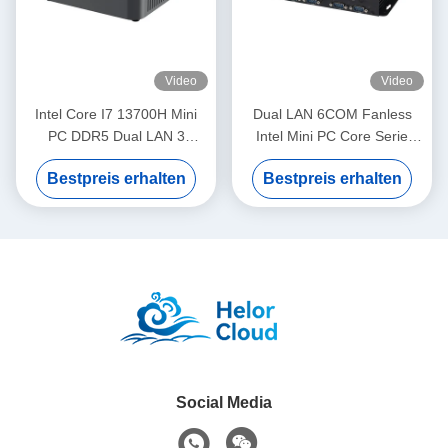
Video
Video
Intel Core I7 13700H Mini
Dual LAN 6COM Fanless
PC DDR5 Dual LAN 3
Intel Mini PC Core Serie
Bildschirm 4K Display Mini
Celeron 3855U Prozessoren
Bestpreis erhalten
Bestpreis erhalten
PC mit Lüfter
mit MSATA SSD
Social Media