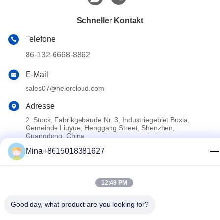
Schneller Kontakt
Telefone
86-132-6668-8862
E-Mail
sales07@helorcloud.com
Adresse
2. Stock, Fabrikgebäude Nr. 3, Industriegebiet Buxia,
Gemeinde Liuyue, Henggang Street, Shenzhen,
Guangdong, China
Mina+8615018381627
Datenschutzrichtlinie
|
Sitemap
China Gute Qualität Mini -PC Lieferant. Copyright-© 2024-2026
12:49 PM
Shenzhen Helor Cloud Computer Co., Ltd. . Alle Rechte
Good day, what product are you looking for?
Aufgehoben.