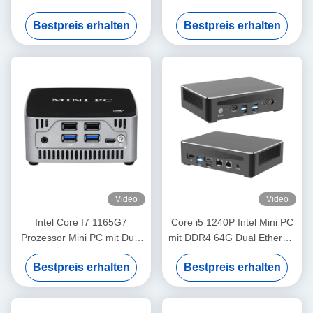
DDR4 16G Dual Band WiFi
Lüfter für das Home Office
Bestpreis erhalten
Bestpreis erhalten
und Ventilator
Video
Video
Intel Core I7 1165G7
Core i5 1240P Intel Mini PC
Prozessor Mini PC mit Dual
mit DDR4 64G Dual Ethernet
Ethernet und DDR4 bis zu
Dual HDMI für das Home
Bestpreis erhalten
Bestpreis erhalten
64 GB
Office