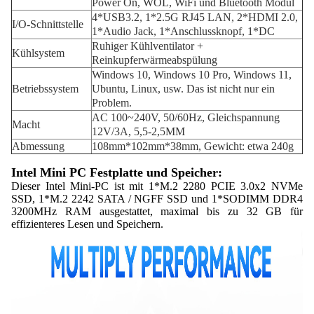
Power On, WOL, WiFi und Bluetooth Modul
4*USB3.2, 1*2.5G RJ45 LAN, 2*HDMI 2.0,
I/O-Schnittstelle
1*Audio Jack, 1*Anschlussknopf, 1*DC
Ruhiger Kühlventilator +
Kühlsystem
Reinkupferwärmeabspülung
Windows 10, Windows 10 Pro, Windows 11,
Betriebssystem
Ubuntu, Linux, usw. Das ist nicht nur ein
Problem.
AC 100~240V, 50/60Hz, Gleichspannung
Macht
12V/3A, 5,5-2,5MM
Abmessung
108mm*102mm*38mm, Gewicht: etwa 240g
Intel Mini PC Festplatte und Speicher:
Dieser Intel Mini-PC ist mit 1*M.2 2280 PCIE 3.0x2 NVMe
SSD, 1*M.2 2242 SATA / NGFF SSD und 1*SODIMM DDR4
3200MHz RAM ausgestattet, maximal bis zu 32 GB für
effizienteres Lesen und Speichern.