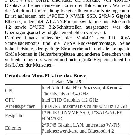
Displays auf einem einzelnen oder drei Bildschirmen. Während
der Arbeit und Unterhaltung bietet er Ihnen mehr Nutzungsraum.
Er ist außerdem mit 1*PCIE3.0 NVME SSD, 2*RJ45 Gigabit
Ethernet, unterstützt WLAN5-Funknetzwerkkarte und Bluetooth
4.2 sowie 3*USB 3.2-Schnittstellen ausgestattet, was die
Übertragungsgeschwindigkeiten erheblich verbessert.
Darüber hinaus unterstützt der Mini-PC den PD 30W-
Schnelllademodus und die VESA-Rückseitenmontage. Seine
hohe Leistung, der geringe Stromverbrauch und die kompakte
Größe können in Heimarbeitsplätzen und anderen Bereichen weit
verbreitet eingesetzt werden und bieten große Bequemlichkeit für
das Leben der Menschen.
Details des Mini-PCs für das Büro:
Details Mini-PC
Intel AlderLake N95 Prozessor, 4 Kerne 4
CPU
Threads, bis zu 3,4 GHz
GPU
Intel UHD Graphics 1,2 GHz
Arbeitsspeicher
LPDDR5, maximal bis zu 4800 MHz 12 GB
1*PCIE3.0 NVME SSD, 1*SATA/NGFF
Festplatte
HDD/SSD
2*RJ45 Gigabit LAN, unterstützt Wi-Fi5
Ethernet
Funknetzwerkkarte und Bluetooth 4.2