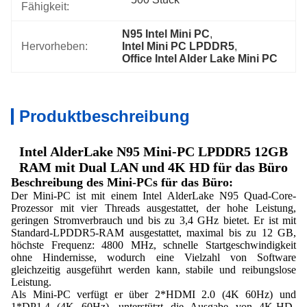
Fähigkeit:
N95 Intel Mini PC
, 
Hervorheben:
Intel Mini PC LPDDR5
, 
Office Intel Alder Lake Mini PC
Produktbeschreibung
Intel AlderLake N95 Mini-PC LPDDR5 12GB
RAM mit Dual LAN und 4K HD für das Büro
Beschreibung des Mini-PCs für das Büro:
Der Mini-PC ist mit einem Intel AlderLake N95 Quad-Core-
Prozessor mit vier Threads ausgestattet, der hohe Leistung,
geringen Stromverbrauch und bis zu 3,4 GHz bietet. Er ist mit
Standard-LPDDR5-RAM ausgestattet, maximal bis zu 12 GB,
höchste Frequenz: 4800 MHz, schnelle Startgeschwindigkeit
ohne Hindernisse, wodurch eine Vielzahl von Software
gleichzeitig ausgeführt werden kann, stabile und reibungslose
Leistung.
Als Mini-PC verfügt er über 2*HDMI 2.0 (4K 60Hz) und
1*DP1.4 (4K 60Hz), unterstützt die Ausgabe von 4K-HD-