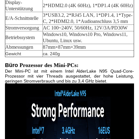
Display-
2*HDMI2.0 (4K 60Hz), 1*DP1.4 (4K 60Hz)
Unterstützung
3*USB3.2, 2*RJ45 LAN, 1*DP1.4, 1*Type-
E/A-Schnittstelle
C, 2*HDMI2.0, 1*Audioanschluss 3,5 mm
Stromversorgung
AC 100~240V, 50/60Hz, 12V/3A/PD30W
Windows10, Windows10 Pro, Windows11,
Betriebssystem
Ubuntu, Linux usw.
Abmessungen
87mm×87mm×39mm
Gewicht
ca. 240g
Büro
Prozessor des Mini-PCs:
Der Mini-PC ist mit einem Intel AlderLake N95 Quad-Core-
Prozessor mit vier Threads ausgestattet, der hohe Leistung,
geringen Stromverbrauch und bis zu 3,4 GHz bietet.